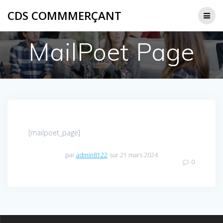
Passer
CDS COMMMERÇANT
au
contenu
MailPoet Page
[mailpoet_page]
par
admin8122
sur 21 mars 2024
0