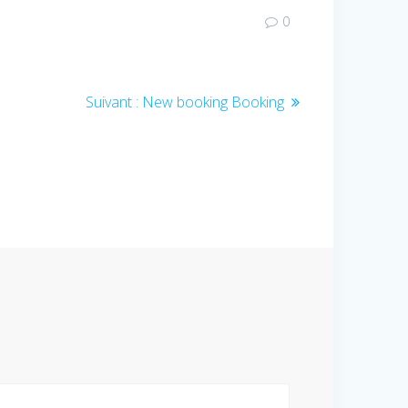
0
Article
Suivant :
New booking Booking
suivant
: