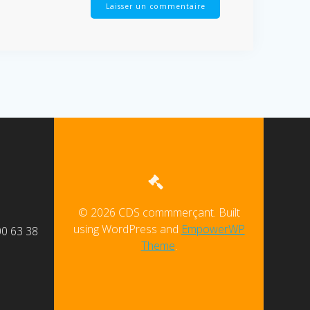
© 2026 CDS commmerçant. Built
using WordPress and
EmpowerWP
00 63 38
Theme
.