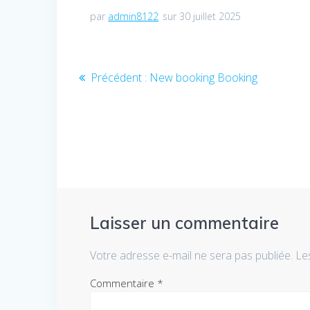
par
admin8122
sur 30 juillet 2025
Navigation
Article
Précédent :
New booking Booking
précédent
de
:
l’article
Laisser un commentaire
Votre adresse e-mail ne sera pas publiée.
Le
Commentaire
*