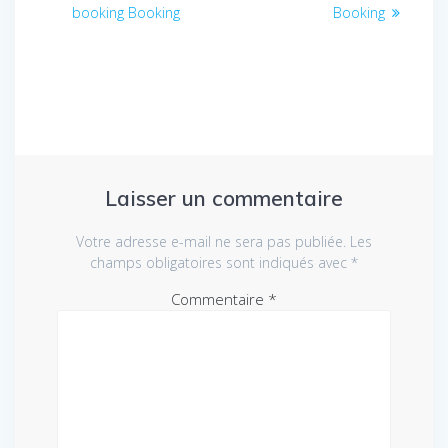
de
précédent
suivant
booking Booking
Booking
:
:
l’article
Laisser un commentaire
Votre adresse e-mail ne sera pas publiée.
Les
champs obligatoires sont indiqués avec
*
Commentaire
*