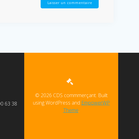
© 2026 CDS commmerçant. Built
using WordPress and
EmpowerWP
00 63 38
Theme
.