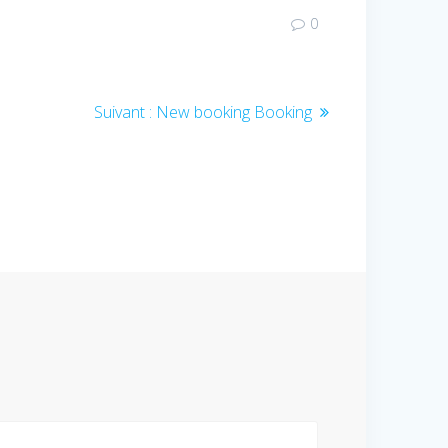
0
Article
Suivant :
New booking Booking
suivant
: