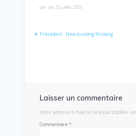
par
sur 25 juillet 2025
Navigation
Article
Précédent :
New booking Booking
précédent
de
:
l’article
Laisser un commentaire
Votre adresse e-mail ne sera pas publiée.
Le
Commentaire
*