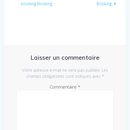
de
précédent
suivant
booking Booking
Booking
:
:
l’article
Laisser un commentaire
Votre adresse e-mail ne sera pas publiée.
Les
champs obligatoires sont indiqués avec
*
Commentaire
*